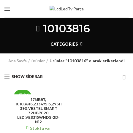
10103816
CATEGORIES
Ana Sayfa
ürünler
Ürünler “10103816” olarak etiketlendi
SHOW SIDEBAR
-5%
17MB97,
10103816,23347515,27611
390,VESTEL SMART
32HB7020
LED,VES315WNDS-2D-
N12
Stokta var