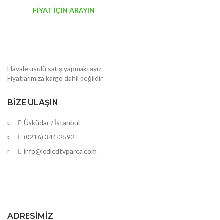
FİYAT İÇİN ARAYIN
Havale usulü satış yapmaktayız.
Fiyatlarımıza kargo dahil değildir
BIZE ULAŞIN
Üsküdar / İstanbul
(0216) 341-2592
info@lcdledtvparca.com
ADRESIMIZ