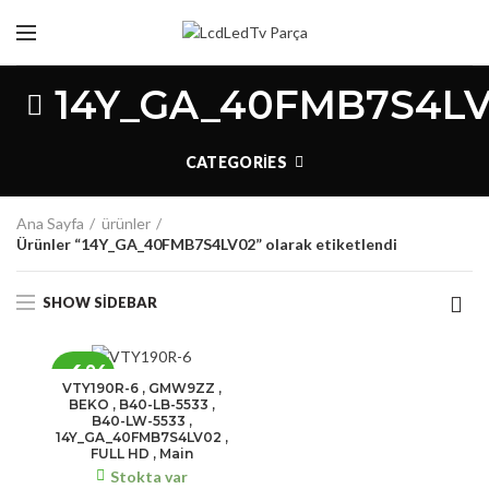
14Y_GA_40FMB7S4L
CATEGORIES
Ana Sayfa
ürünler
Ürünler “14Y_GA_40FMB7S4LV02” olarak etiketlendi
SHOW SIDEBAR
-6%
VTY190R-6 , GMW9ZZ ,
BEKO , B40-LB-5533 ,
B40-LW-5533 ,
14Y_GA_40FMB7S4LV02 ,
FULL HD , Main
Stokta var