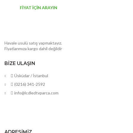
FİYAT İÇİN ARAYIN
Havale usulü satış yapmaktayız.
Fiyatlarımıza kargo dahil değildir
BIZE ULAŞIN
Üsküdar / İstanbul
(0216) 341-2592
info@lcdledtvparca.com
ADRESIMIZ