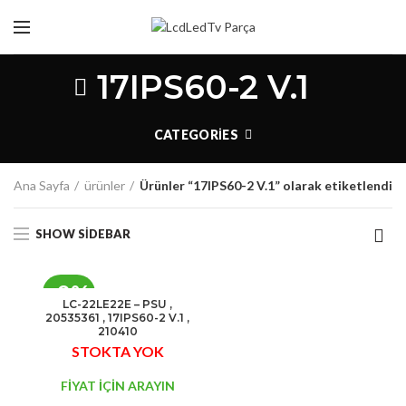
17IPS60-2 V.1
CATEGORIES
Ana Sayfa
ürünler
Ürünler “17IPS60-2 V.1” olarak etiketlendi
SHOW SIDEBAR
-9%
LC-22LE22E – PSU ,
20535361 , 17IPS60-2 V.1 ,
STOK
210410
STOKTA YOK
YOK
FİYAT İÇİN ARAYIN