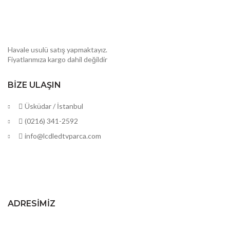
Havale usulü satış yapmaktayız.
Fiyatlarımıza kargo dahil değildir
BIZE ULAŞIN
Üsküdar / İstanbul
(0216) 341-2592
info@lcdledtvparca.com
ADRESIMIZ