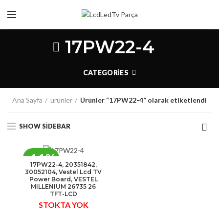
17PW22-4
CATEGORIES
Ana Sayfa
ürünler
Ürünler “17PW22-4” olarak etiketlendi
SHOW SIDEBAR
-11%
17PW22-4, 20351842,
30052104, Vestel Lcd TV
STOK
Power Board, VESTEL
MILLENIUM 26735 26
YOK
TFT-LCD
STOKTA YOK