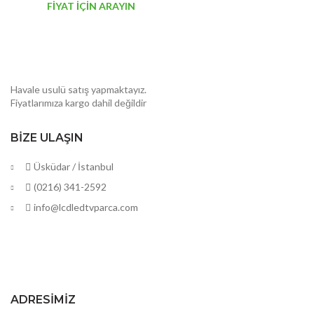
FİYAT İÇİN ARAYIN
Havale usulü satış yapmaktayız.
Fiyatlarımıza kargo dahil değildir
BIZE ULAŞIN
Üsküdar / İstanbul
(0216) 341-2592
info@lcdledtvparca.com
ADRESIMIZ