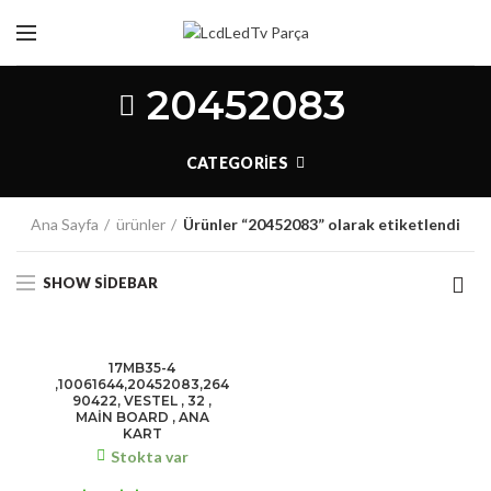
20452083
CATEGORIES
Ana Sayfa
ürünler
Ürünler “20452083” olarak etiketlendi
SHOW SIDEBAR
17MB35-4
,10061644,20452083,264
90422, VESTEL , 32 ,
MAİN BOARD , ANA
KART
Stokta var