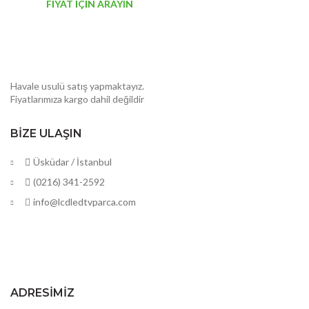
FİYAT İÇİN ARAYIN
Havale usulü satış yapmaktayız.
Fiyatlarımıza kargo dahil değildir
BIZE ULAŞIN
Üsküdar / İstanbul
(0216) 341-2592
info@lcdledtvparca.com
ADRESIMIZ