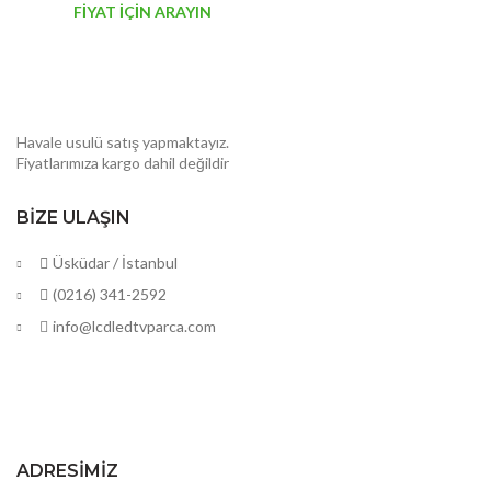
FİYAT İÇİN ARAYIN
Havale usulü satış yapmaktayız.
Fiyatlarımıza kargo dahil değildir
BIZE ULAŞIN
Üsküdar / İstanbul
(0216) 341-2592
info@lcdledtvparca.com
ADRESIMIZ