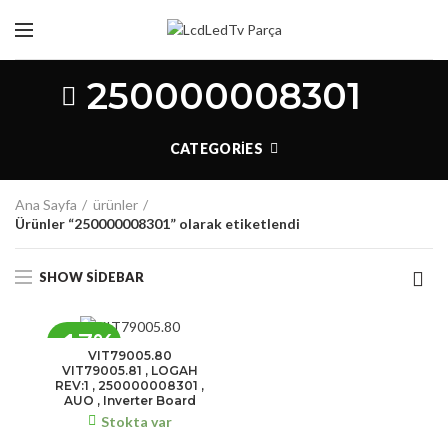
250000008301
CATEGORIES
Ana Sayfa
ürünler
Ürünler “250000008301” olarak etiketlendi
SHOW SIDEBAR
-17%
VIT79005.80
VIT79005.81 , LOGAH
REV:1 , 250000008301 ,
AUO , Inverter Board
Stokta var