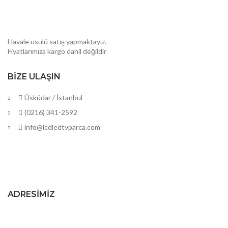
Havale usulü satış yapmaktayız.
Fiyatlarımıza kargo dahil değildir
BIZE ULAŞIN
Üsküdar / İstanbul
(0216) 341-2592
info@lcdledtvparca.com
ADRESIMIZ