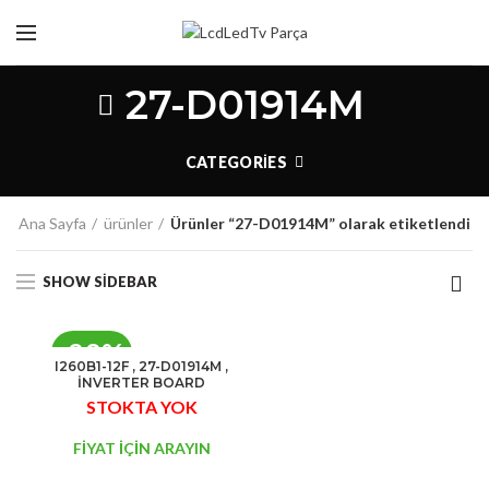
27-D01914M
CATEGORIES
Ana Sayfa
ürünler
Ürünler “27-D01914M” olarak etiketlendi
SHOW SIDEBAR
-28%
I260B1-12F , 27-D01914M ,
İNVERTER BOARD
STOK
STOKTA YOK
YOK
FİYAT İÇİN ARAYIN