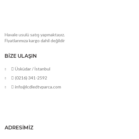
Havale usulü satış yapmaktayız.
Fiyatlarımıza kargo dahil değildir
BIZE ULAŞIN
Üsküdar / İstanbul
(0216) 341-2592
info@lcdledtvparca.com
ADRESIMIZ