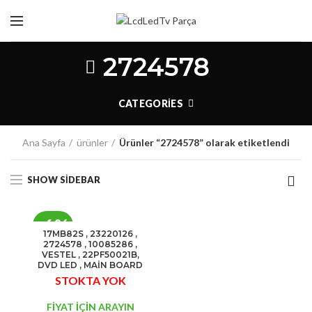
2724578
CATEGORIES
Ana Sayfa
ürünler
Ürünler “2724578” olarak etiketlendi
SHOW SIDEBAR
-6%
17MB82S , 23220126 ,
2724578 , 10085286 ,
STOK
VESTEL , 22PF50021B,
DVD LED , MAİN BOARD
YOK
STOKTA YOK
FİYAT İÇİN ARAYIN