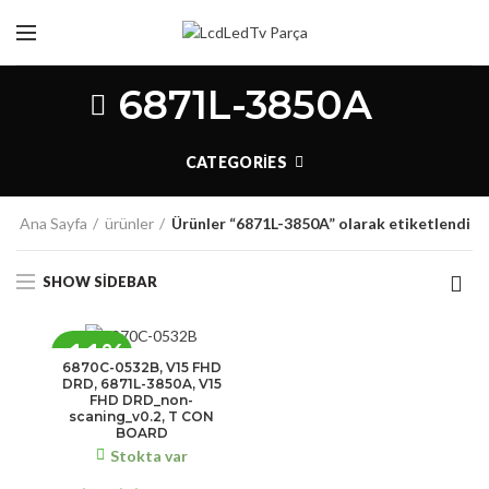
6871L-3850A
CATEGORIES
Ana Sayfa
ürünler
Ürünler “6871L-3850A” olarak etiketlendi
SHOW SIDEBAR
-11%
6870C-0532B, V15 FHD
DRD, 6871L-3850A, V15
FHD DRD_non-
scaning_v0.2, T CON
BOARD
Stokta var