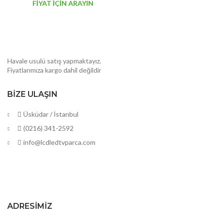
FİYAT İÇİN ARAYIN
Havale usulü satış yapmaktayız.
Fiyatlarımıza kargo dahil değildir
BIZE ULAŞIN
Üsküdar / İstanbul
(0216) 341-2592
info@lcdledtvparca.com
ADRESIMIZ