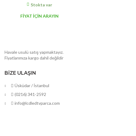
Stokta var
FİYAT İÇİN ARAYIN
Havale usulü satış yapmaktayız.
Fiyatlarımıza kargo dahil değildir
BIZE ULAŞIN
Üsküdar / İstanbul
(0216) 341-2592
info@lcdledtvparca.com