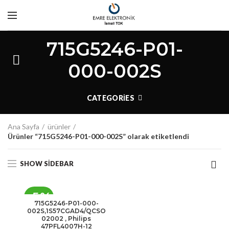
715G5246-P01-
000-002S
CATEGORIES
Ana Sayfa
ürünler
Ürünler “715G5246-P01-000-002S” olarak etiketlendi
SHOW SIDEBAR
-5%
715G5246-P01-000-
002S,1S57CGAD4/QCSO
02002 , Philips
47PFL4007H-12