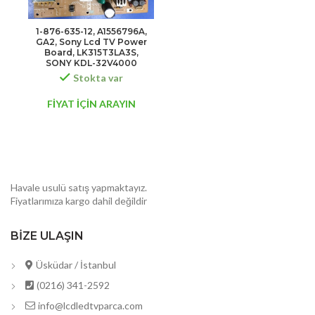
1-876-635-12, A1556796A,
GA2, Sony Lcd TV Power
Board, LK315T3LA3S,
SONY KDL-32V4000
Stokta var
FİYAT İÇİN ARAYIN
Havale usulü satış yapmaktayız.
Fiyatlarımıza kargo dahil değildir
BIZE ULAŞIN
Üsküdar / İstanbul
(0216) 341-2592
info@lcdledtvparca.com