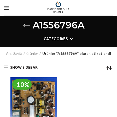
A1556796A
CATEGORIES
Ana Sayfa
ürünler
Ürünler “A1556796A” olarak etiketlendi
SHOW SIDEBAR
-10%