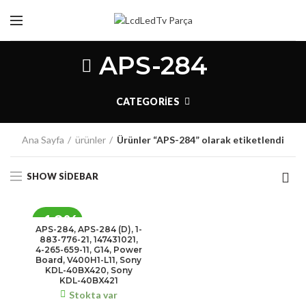
APS-284
CATEGORIES
Ana Sayfa
ürünler
Ürünler “APS-284” olarak etiketlendi
SHOW SIDEBAR
-10%
APS-284, APS-284 (D), 1-
883-776-21, 147431021,
4-265-659-11, G14, Power
Board, V400H1-L11, Sony
KDL-40BX420, Sony
KDL-40BX421
Stokta var