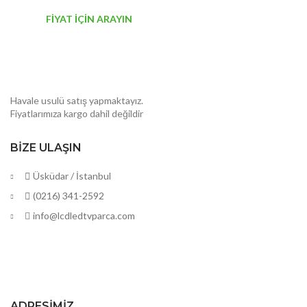
FİYAT İÇİN ARAYIN
Havale usulü satış yapmaktayız.
Fiyatlarımıza kargo dahil değildir
BIZE ULAŞIN
Üsküdar / İstanbul
(0216) 341-2592
info@lcdledtvparca.com
ADRESIMIZ