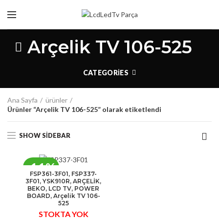
Arçelik TV 106-525
CATEGORIES
Ana Sayfa
ürünler
Ürünler “Arçelik TV 106-525” olarak etiketlendi
SHOW SIDEBAR
-11%
FSP361-3F01, FSP337-
3F01, YSK910R, ARÇELİK,
STOK
BEKO, LCD TV, POWER
BOARD, Arçelik TV 106-
YOK
525
STOKTA YOK