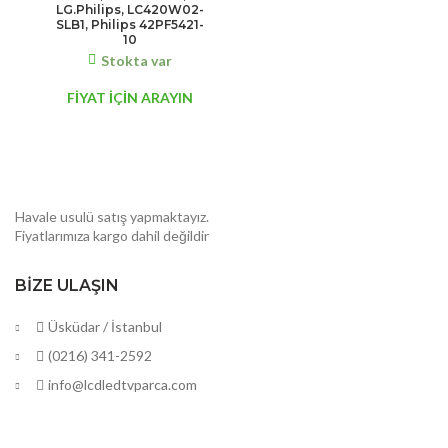
LG.Philips, LC420W02-
SLB1, Philips 42PF5421-
10
Stokta var
FİYAT İÇİN ARAYIN
Havale usulü satış yapmaktayız.
Fiyatlarımıza kargo dahil değildir
BIZE ULAŞIN
Üsküdar / İstanbul
(0216) 341-2592
info@lcdledtvparca.com