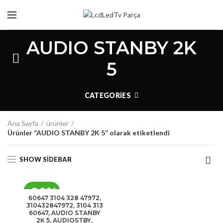
AUDIO STANBY 2K
5
CATEGORIES
Ana Sayfa
ürünler
Ürünler “AUDIO STANBY 2K 5” olarak etiketlendi
SHOW SIDEBAR
-20%
60647 3104 328 47972,
310432847972, 3104 313
60647, AUDIO STANBY
2K 5, AUDIOSTBY,