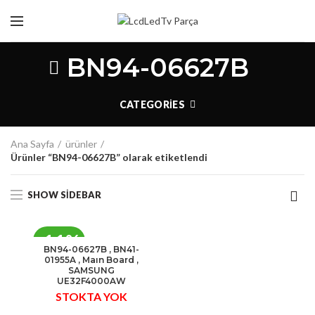
BN94-06627B
CATEGORIES
Ana Sayfa
ürünler
Ürünler “BN94-06627B” olarak etiketlendi
SHOW SIDEBAR
-11%
BN94-06627B , BN41-
01955A , Maın Board ,
STOK
SAMSUNG
UE32F4000AW
YOK
STOKTA YOK