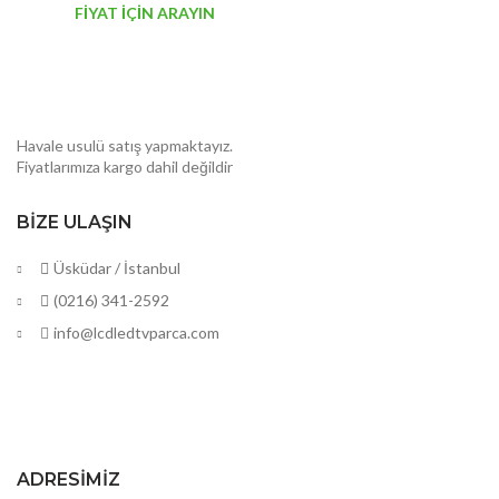
FİYAT İÇİN ARAYIN
Havale usulü satış yapmaktayız.
Fiyatlarımıza kargo dahil değildir
BIZE ULAŞIN
Üsküdar / İstanbul
(0216) 341-2592
info@lcdledtvparca.com
ADRESIMIZ