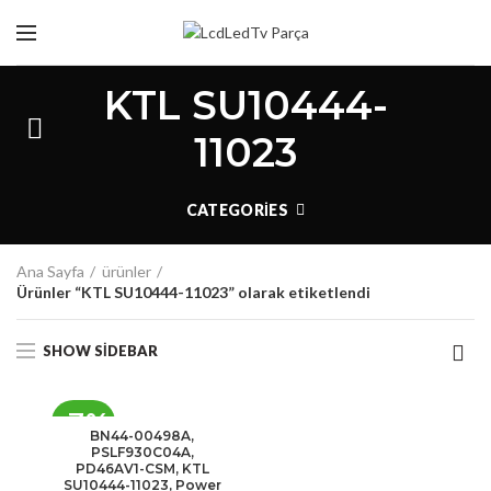
KTL SU10444-
11023
CATEGORIES
Ana Sayfa
ürünler
Ürünler “KTL SU10444-11023” olarak etiketlendi
SHOW SIDEBAR
-7%
BN44-00498A,
PSLF930C04A,
PD46AV1-CSM, KTL
SU10444-11023, Power