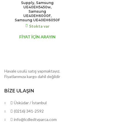
Supply, Samsung
UE40EH5450w,
Samsung
UE40EH6000F,
Samsung UE40EH6050F
Stokta var
FİYAT İÇİN ARAYIN
Havale usulü satış yapmaktayız.
Fiyatlarımıza kargo dahil değildir
BIZE ULAŞIN
Üsküdar / İstanbul
(0216) 341-2592
info@lcdledtvparca.com