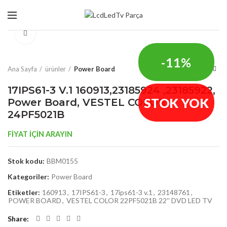
Click to enlarge
-11%
Ana Sayfa
ürünler
Power Board
17IPS61-3 V.1 160913,23185924 ,23185922,
STOK YOK
Power Board, VESTEL COLOR
24PF5021B
FİYAT İÇİN ARAYIN
Stok kodu:
BBM0155
Kategoriler:
Power Board
Etiketler:
160913
,
17IPS61-3
,
17ips61-3 v.1
,
23148761
,
POWER BOARD
,
VESTEL COLOR 22PF5021B 22'' DVD LED TV
Share