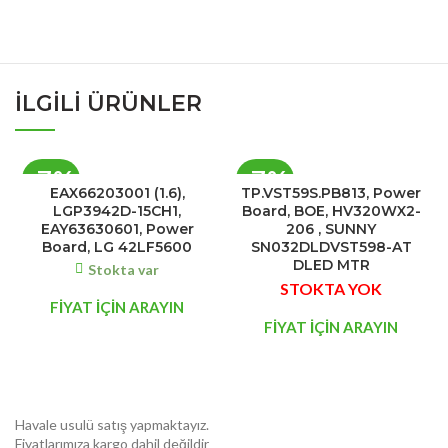
İLGILI ÜRÜNLER
-7%
-7%
EAX66203001 (1.6),
TP.VST59S.PB813, Power
LGP3942D-15CH1,
Board, BOE, HV320WX2-
STOK
EAY63630601, Power
206 , SUNNY
Board, LG 42LF5600
SN032DLDVST598-AT
YOK
DLED MTR
Stokta var
STOKTA YOK
FİYAT İÇİN ARAYIN
FİYAT İÇİN ARAYIN
Havale usulü satış yapmaktayız.
Fiyatlarımıza kargo dahil değildir