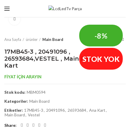
Click to enlarge
-8%
Ana Sayfa
ürünler
Main Board
17MB45-3 , 20491096 ,
STOK YOK
26593684,VESTEL , Main Board , Ana
Kart
FİYAT İÇİN ARAYIN
Stok kodu:
MBM0594
Kategoriler:
Main Board
Etiketler:
17MB45-3
,
20491096
,
26593684
,
Ana Kart
,
Main Board
,
Vestel
Share