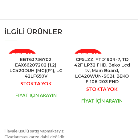
İLGILI ÜRÜNLER
STOK
STOK
EBT63736702,
CP5LZZ, YTD190R-7, TD
YOK
YOK
EAX66207202 (1.2),
42F LP32 FHD, Beko Lcd
LC420DUH (MG)(P1), LG
tv, Main Board,
42LF650V
LC420WUN-SCB1, BEKO
F 106-203 FHD
STOKTA YOK
STOKTA YOK
FİYAT İÇİN ARAYIN
FİYAT İÇİN ARAYIN
Havale usulü satış yapmaktayız.
Fiyatlarımıza kargo dahil değildir