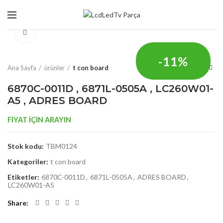
Click to enlarge
-11%
Ana Sayfa
ürünler
t con board
6870C-0011D , 6871L-0505A , LC260W01-
A5 , ADRES BOARD
FİYAT İÇİN ARAYIN
Stok kodu:
TBM0124
Kategoriler:
t con board
Etiketler:
6870C-0011D
,
6871L-0505A
,
ADRES BOARD
,
LC260W01-A5
Share