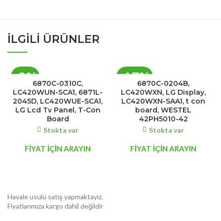
İLGILI ÜRÜNLER
-8%
-17%
6870C-0310C,
6870C-0204B,
LC420WUN-SCA1, 6871L-
LC420WXN, LG Display,
2045D, LC420WUE-SCA1,
LC420WXN-SAA1, t con
LG Lcd Tv Panel, T-Con
board, WESTEL
Board
42PH5010-42
Stokta var
Stokta var
FİYAT İÇİN ARAYIN
FİYAT İÇİN ARAYIN
Havale usulü satış yapmaktayız.
Fiyatlarımıza kargo dahil değildir