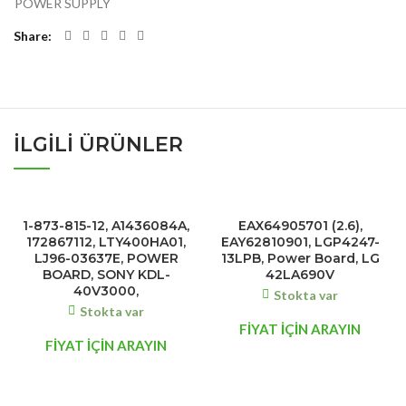
POWER SUPPLY
Share
İLGILI ÜRÜNLER
1-873-815-12, A1436084A,
EAX64905701 (2.6),
172867112, LTY400HA01,
EAY62810901, LGP4247-
LJ96-03637E, POWER
13LPB, Power Board, LG
BOARD, SONY KDL-
42LA690V
40V3000,
Stokta var
Stokta var
FİYAT İÇİN ARAYIN
FİYAT İÇİN ARAYIN