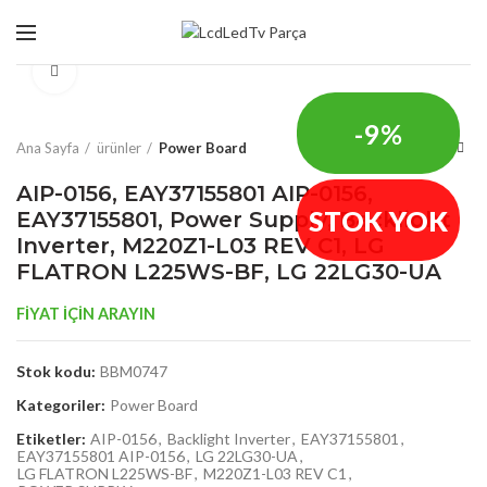
Click to enlarge
-9%
Ana Sayfa
ürünler
Power Board
AIP-0156, EAY37155801 AIP-0156,
STOK YOK
EAY37155801, Power Supply, Backlight
Inverter, M220Z1-L03 REV C1, LG
FLATRON L225WS-BF, LG 22LG30-UA
FİYAT İÇİN ARAYIN
Stok kodu:
BBM0747
Kategoriler:
Power Board
Etiketler:
AIP-0156
,
Backlight Inverter
,
EAY37155801
,
EAY37155801 AIP-0156
,
LG 22LG30-UA
,
LG FLATRON L225WS-BF
,
M220Z1-L03 REV C1
,