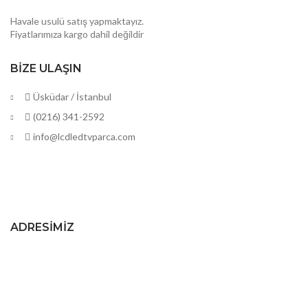
Havale usulü satış yapmaktayız.
Fiyatlarımıza kargo dahil değildir
BIZE ULAŞIN
Üsküdar / İstanbul
(0216) 341-2592
info@lcdledtvparca.com
ADRESIMIZ