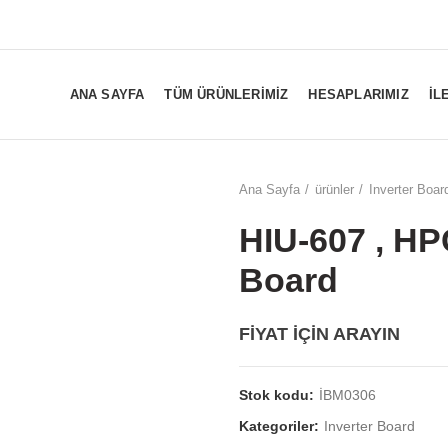
ANA SAYFA
TÜM ÜRÜNLERIMIZ
HESAPLARIMIZ
İL
Ana Sayfa
ürünler
Inverter Boar
HIU-607 , HP
-10%
Board
FİYAT İÇİN ARAYIN
Stok kodu:
İBM0306
Kategoriler:
Inverter Board