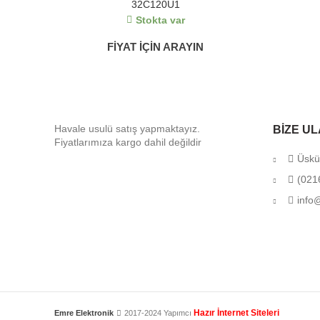
32C120U1
Stokta var
FİYAT İÇİN ARAYIN
Havale usulü satış yapmaktayız.
BIZE UL
Fiyatlarımıza kargo dahil değildir
Üsküd
(021
info@
Hazır İnternet Siteleri
Emre Elektronik
2017-2024 Yapımcı