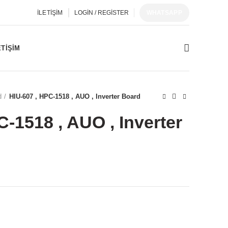
İLETIŞIM
LOGIN / REGISTER
WHATSAPP
ETIŞIM
d
HIU-607 , HPC-1518 , AUO , Inverter Board
C-1518 , AUO , Inverter