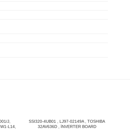
-11%
001/J,
SSI320-4UB01 , LJ97-02149A , TOSHIBA
6W1-L14,
32AV636D , İNVERTER BOARD