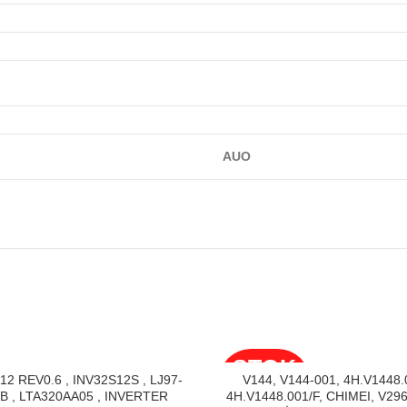
AUO
STOK
12 REV0.6 , INV32S12S , LJ97-
V144, V144-001, 4H.V1448.
YOK
B , LTA320AA05 , INVERTER
4H.V1448.001/F, CHIMEI, V29