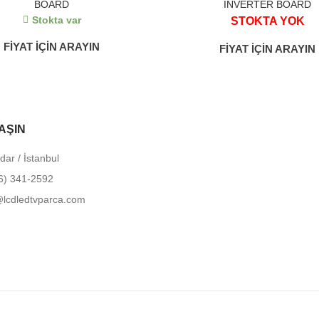
BOARD
İNVERTER BOARD
Stokta var
STOKTA YOK
FİYAT İÇİN ARAYIN
FİYAT İÇİN ARAYIN
AŞIN
ar / İstanbul
6) 341-2592
lcdledtvparca.com