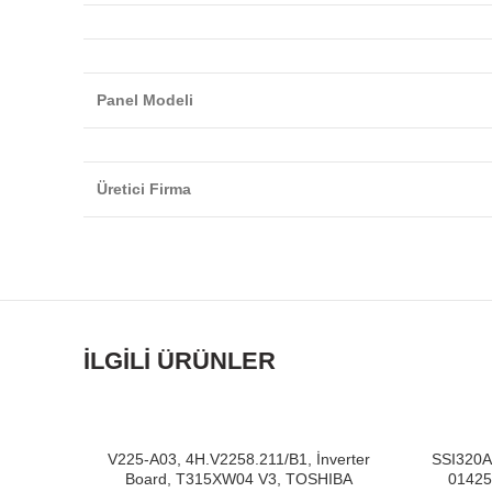
Panel Modeli
Üretici Firma
İLGILI ÜRÜNLER
-11%
-10%
V225-A03, 4H.V2258.211/B1, İnverter
SSI320A
Board, T315XW04 V3, TOSHIBA
01425