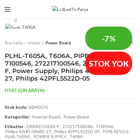
Click to enlarge
-7%
Ana Sayfa
ürünler
Power Board
PLHL-T605A, T606A, PIPB REV2.0,
STOK YOK
7100546, 272217100546, 2300KEG018A-
F, Power Supply, Philips 42HFL5860D-
27, Philips 42PFL5522D-05
FİYAT İÇİN ARAYIN
Stok kodu:
BBM0531
Kategoriler:
Inverter Board
,
Power Board
Etiketler:
2300KEG018A-F
,
272217100546
,
7100546
,
Philips 42HFL5860D-27
,
Philips 42PFL5522D-05
,
PIPB REV2.0
,
PLHL-T605A
,
POWER SUPPLY
,
T606A