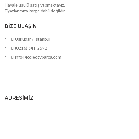
Havale usulü satış yapmaktayız.
Fiyatlarımıza kargo dahil değildir
BIZE ULAŞIN
Üsküdar / İstanbul
(0216) 341-2592
info@lcdledtvparca.com
ADRESIMIZ