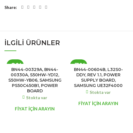
Share
İLGILI ÜRÜNLER
-8%
-7%
BN44-00329A, BN44-
BN44-00604B, L32S0-
00330A, S50HW-YD12,
DDY, REV 1.1, POWER
S50HW-YB06, SAMSUNG
SUPPLY BOARD,
PS50C450B1, POWER
SAMSUNG UE32F4000
BOARD
Stokta var
Stokta var
FİYAT İÇİN ARAYIN
FİYAT İÇİN ARAYIN