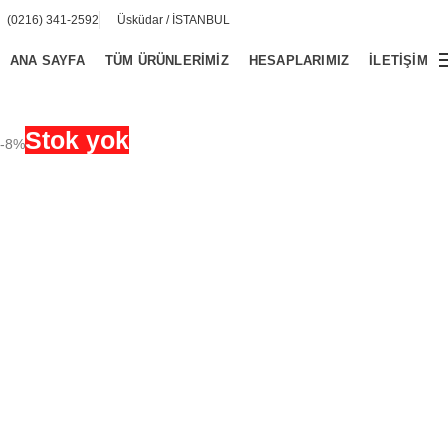
(0216) 341-2592
Üsküdar / İSTANBUL
ANA SAYFA
TÜM ÜRÜNLERIMIZ
HESAPLARIMIZ
İLETIŞIM
Stok yok
-8%