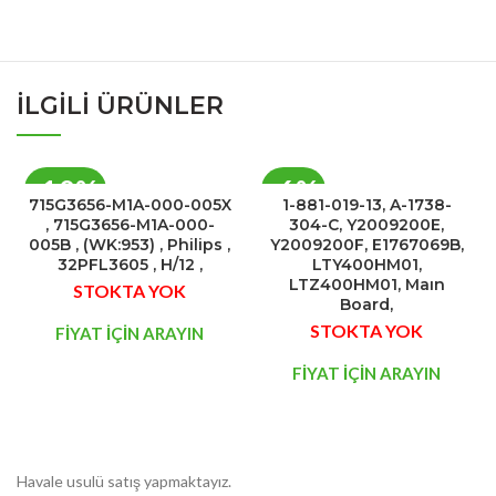
İLGILI ÜRÜNLER
-10%
-6%
715G3656-M1A-000-005X
1-881-019-13, A-1738-
, 715G3656-M1A-000-
304-C, Y2009200E,
STOK
STOK
005B , (WK:953) , Philips ,
Y2009200F, E1767069B,
32PFL3605 , H/12 ,
LTY400HM01,
YOK
YOK
LTZ400HM01, Maın
STOKTA YOK
Board,
STOKTA YOK
FİYAT İÇİN ARAYIN
FİYAT İÇİN ARAYIN
Havale usulü satış yapmaktayız.