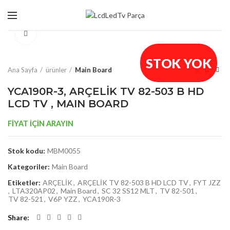
Click to enlarge
STOK YOK
Ana Sayfa
ürünler
Main Board
YCA190R-3, ARÇELİK TV 82-503 B HD
LCD TV , MAIN BOARD
FİYAT İÇİN ARAYIN
Stok kodu:
MBM0055
Kategoriler:
Main Board
Etiketler:
ARÇELİK
,
ARÇELİK TV 82-503 B HD LCD TV
,
FYT JZZ
,
LTA320AP02
,
Main Board
,
SC 32 SS12 MLT
,
TV 82-501
,
TV 82-521
,
V6P YZZ
,
YCA190R-3
Share