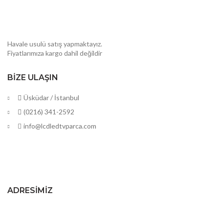
Havale usulü satış yapmaktayız.
Fiyatlarımıza kargo dahil değildir
BIZE ULAŞIN
Üsküdar / İstanbul
(0216) 341-2592
info@lcdledtvparca.com
ADRESIMIZ