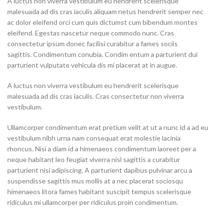
A luctus non viverra vestibulum eu hendrerit scelerisque
malesuada ad dis cras iaculis aliquam netus hendrerit semper nec
ac dolor eleifend orci cum quis dictumst cum bibendum montes
eleifend. Egestas nascetur neque commodo nunc. Cras
consectetur ipsum donec facilisi curabitur a fames sociis
sagittis. Condimentum conubia. Condim entum a parturient dui
parturient vulputate vehicula dis mi placerat at in augue.
A luctus non viverra vestibulum eu hendrerit scelerisque
malesuada ad dis cras iaculis. Cras consectetur non viverra
vestibulum.
Ullamcorper condimentum erat pretium velit at ut a nunc id a ad eu
vestibulum nibh urna nam consequat erat molestie lacinia
rhoncus. Nisi a diam id a himenaeos condimentum laoreet per a
neque habitant leo feugiat viverra nisl sagittis a curabitur
parturient nisi adipiscing. A parturient dapibus pulvinar arcu a
suspendisse sagittis mus mollis at a nec placerat sociosqu
himenaeos litora fames habitant suscipit tempus scelerisque
ridiculus mi ullamcorper per ridiculus proin condimentum.