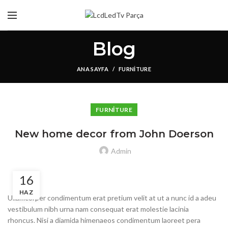
Blog
ANA SAYFA
FURNITURE
FURNITURE
New home decor from John Doerson
Admin
16
HAZ
Ullamcorper condimentum erat pretium velit at ut a nunc id a adeu
vestibulum nibh urna nam consequat erat molestie lacinia
rhoncus. Nisi a diamida himenaeos condimentum laoreet pera