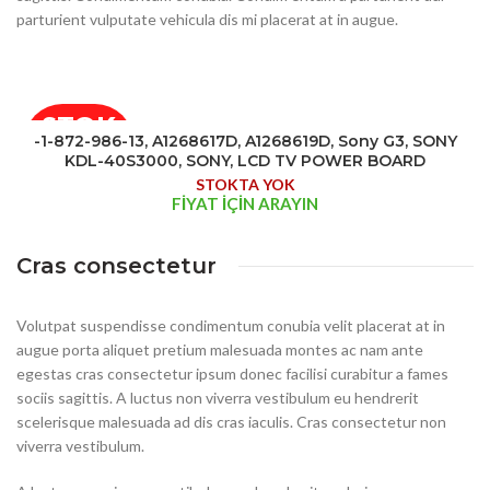
parturient vulputate vehicula dis mi placerat at in augue.
STOK
-1-872-986-13, A1268617D, A1268619D, Sony G3, SONY
YOK
KDL-40S3000, SONY, LCD TV POWER BOARD
STOKTA YOK
FİYAT İÇİN ARAYIN
Cras consectetur
Volutpat suspendisse condimentum conubia velit placerat at in
augue porta aliquet pretium malesuada montes ac nam ante
egestas cras consectetur ipsum donec facilisi curabitur a fames
sociis sagittis. A luctus non viverra vestibulum eu hendrerit
scelerisque malesuada ad dis cras iaculis. Cras consectetur non
viverra vestibulum.