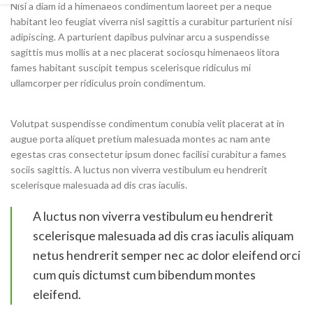
Nisi a diam id a himenaeos condimentum laoreet per a neque
habitant leo feugiat viverra nisl sagittis a curabitur parturient nisi
adipiscing. A parturient dapibus pulvinar arcu a suspendisse
sagittis mus mollis at a nec placerat sociosqu himenaeos litora
fames habitant suscipit tempus scelerisque ridiculus mi
ullamcorper per ridiculus proin condimentum.
Volutpat suspendisse condimentum conubia velit placerat at in
augue porta aliquet pretium malesuada montes ac nam ante
egestas cras consectetur ipsum donec facilisi curabitur a fames
sociis sagittis. A luctus non viverra vestibulum eu hendrerit
scelerisque malesuada ad dis cras iaculis.
A luctus non viverra vestibulum eu hendrerit
scelerisque malesuada ad dis cras iaculis aliquam
netus hendrerit semper nec ac dolor eleifend orci
cum quis dictumst cum bibendum montes
eleifend.