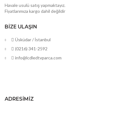
Havale usulü satış yapmaktayız.
Fiyatlarımıza kargo dahil değildir
BIZE ULAŞIN
Üsküdar / İstanbul
(0216) 341-2592
info@lcdledtvparca.com
ADRESIMIZ