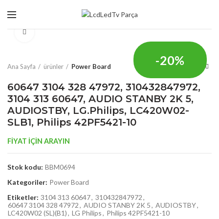
Click to enlarge
-20%
Ana Sayfa
ürünler
Power Board
60647 3104 328 47972, 310432847972,
3104 313 60647, AUDIO STANBY 2K 5,
AUDIOSTBY, LG.Philips, LC420W02-
SLB1, Philips 42PF5421-10
FİYAT İÇİN ARAYIN
Stok kodu:
BBM0694
Kategoriler:
Power Board
Etiketler:
3104 313 60647
,
310432847972
,
60647 3104 328 47972
,
AUDIO STANBY 2K 5
,
AUDIOSTBY
,
LC420W02 (SL)(B1)
,
LG Philips
,
Philips 42PF5421-10