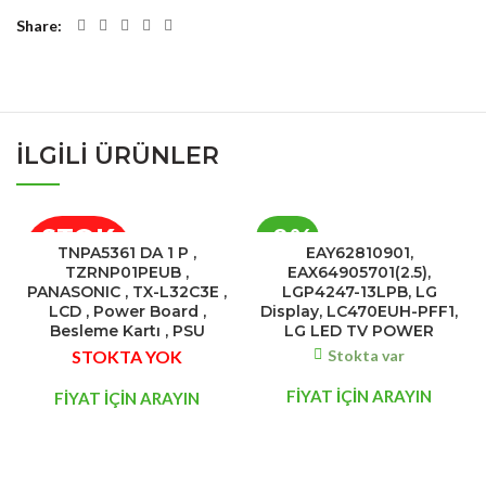
Share
İLGILI ÜRÜNLER
STOK
-8%
TNPA5361 DA 1 P ,
EAY62810901,
YOK
TZRNP01PEUB ,
EAX64905701(2.5),
PANASONIC , TX-L32C3E ,
LGP4247-13LPB, LG
LCD , Power Board ,
Display, LC470EUH-PFF1,
Besleme Kartı , PSU
LG LED TV POWER
STOKTA YOK
Stokta var
FİYAT İÇİN ARAYIN
FİYAT İÇİN ARAYIN